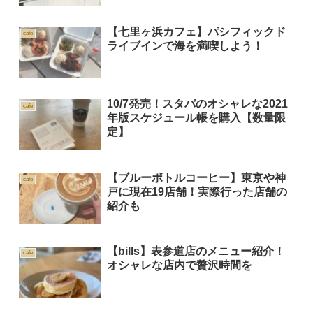
【七里ヶ浜カフェ】パシフィックド
cafe
ライブインで海を満喫しよう！
10/7発売！スタバのオシャレな2021
cafe
年版スケジュール帳を購入【数量限
定】
【ブルーボトルコーヒー】東京や神
cafe
戸に現在19店舗！実際行った店舗の
紹介も
【bills】表参道店のメニュー紹介！
cafe
オシャレな店内で贅沢時間を