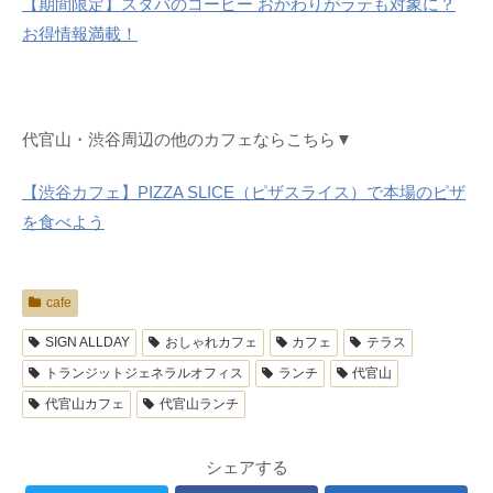
【期間限定】スタバのコーヒー おかわりがラテも対象に？
お得情報満載！
代官山・渋谷周辺の他のカフェならこちら▼
【渋谷カフェ】PIZZA SLICE（ピザスライス）で本場のピザ
を食べよう
cafe
SIGN ALLDAY
おしゃれカフェ
カフェ
テラス
トランジットジェネラルオフィス
ランチ
代官山
代官山カフェ
代官山ランチ
シェアする