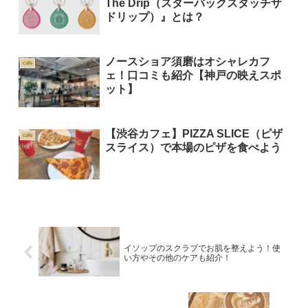
The Drip（スターバックスタッチザ
ドリップ）』とは？
ノースショア須磨はオシャレカフ
cafe
ェ！口コミも紹介【神戸の映えスポ
ット】
【渋谷カフェ】PIZZA SLICE（ピザ
cafe
スライス）で本場のピザを食べよう
イソップのスクラブでお肌を整えよう！使
い方やその他のケアも紹介！