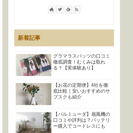
新着記事
グラマラスパッツの口コミ
徹底調査！むくみは取れ
る？【実体験あり】
【お花の定期便】4社を徹
底比較｜安いおすすめのサ
ブスクも紹介
【バルミューダ】扇風機の
口コミや評判は？バッテリ
ー購入でコードレスにも