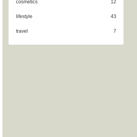
cosmetics
12
lifestyle
43
travel
7