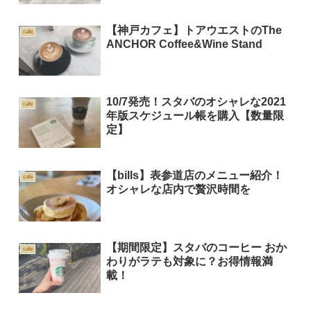
【神戸カフェ】トアウエストのThe
cafe
ANCHOR Coffee&Wine Stand
10/7発売！スタバのオシャレな2021
cafe
年版スケジュール帳を購入【数量限
定】
【bills】表参道店のメニュー紹介！
cafe
オシャレな店内で贅沢時間を
【期間限定】スタバのコーヒー おか
cafe
わりがラテも対象に？お得情報満
載！