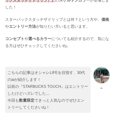
ックスタッチザドリップ）』
の
スケルトンカラー
が登場しま
した！
スターバックスタッチザドリップとは何？という方や、
価格
や
エントリー方法
が知りたい方いると思います。
コンセプト
や
選べるカラー
についても紹介するので、気にな
る方はぜひチェックしてくださいね。
こちらの記事はオシャレLIFEを目指す、30代
のaiが紹介します！
以前の『STARBUCKS TOUCH』はエントリー
ai
したけどハズレでした…
今回も
数量限定
できっと人気なのでぜひエン
トリーしてくださいね！