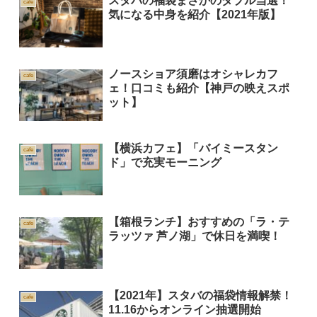
スタバの福袋まさかのダブル当選！
cafe
気になる中身を紹介【2021年版】
ノースショア須磨はオシャレカフ
cafe
ェ！口コミも紹介【神戸の映えスポ
ット】
【横浜カフェ】「バイミースタン
cafe
ド」で充実モーニング
【箱根ランチ】おすすめの「ラ・テ
cafe
ラッツァ 芦ノ湖」で休日を満喫！
【2021年】スタバの福袋情報解禁！
cafe
11.16からオンライン抽選開始