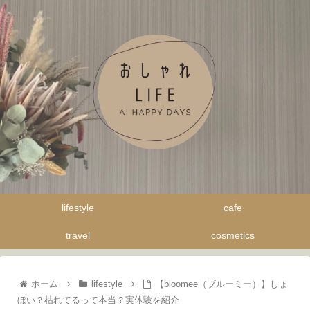
lifestyle
cafe
travel
cosmetics
ホーム
lifestyle
【bloomee（ブルーミー）】しょ
ぼい？枯れてるって本当？実体験を紹介