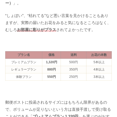
ー）
」。
“しょぼい”、“枯れてる”など悪い言葉を見かけることもあり
ますが、実際の届いたお花をみると気になるところはなく、
むしろ
お部屋に彩りがプラス
されてよかったです。
プラン名
価格
送料
お花の本数
プレミアムプラン
1,320円
500円
5本以上
レギュラープラン
880円
350円
4本以上
体験プラン
550円
250円
3本以上
郵便ポストに投函されるサイズにはもちろん限界があるの
で、ボリュームが足りないという方は直接手渡しで受け取る
ことができる「
プレミアムプラン 1,320円
」を選ぶのがおす