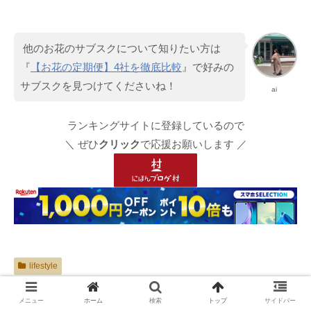
他のお花のサブスクについて知りたい方は
『
【お花の定期便】4社を徹底比較
』で好みの
サブスクを見つけてくださいね！
ai
ランキングサイトに登録しているので
＼ ぜひ
クリック
で応援お願いします ／
lifestyle
bloomee
お花
お花のある暮らし
お花のサブスク
メニュー
ホーム
検索
トップ
サイドバー
お花の定期便
ブルーミー
ブルーミーライフ