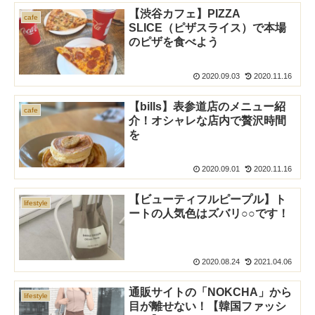
【渋谷カフェ】PIZZA
cafe
SLICE（ピザスライス）で本場
のピザを食べよう
2020.09.03
2020.11.16
【bills】表参道店のメニュー紹
cafe
介！オシャレな店内で贅沢時間
を
2020.09.01
2020.11.16
【ビューティフルピープル】ト
lifestyle
ートの人気色はズバリ○○です！
2020.08.24
2021.04.06
通販サイトの「NOKCHA」から
lifestyle
目が離せない！【韓国ファッシ