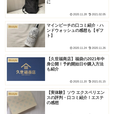
に
2020.11.28
2021.02.05
マインビーチの口コミ紹介・ハ
lifestyle
ンドウォッシュの感想も【ギフ
ト】
2020.11.24
2020.11.26
【久世福商店】福袋の2021年中
lifestyle
身公開！予約開始日や購入方法
も紹介
2020.11.20
2021.01.15
【実体験】ソウ エクスペリエン
lifestyle
スの評判・口コミ紹介！エステ
の感想