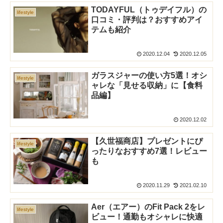
TODAYFUL（トゥデイフル）の
lifestyle
口コミ・評判は？おすすめアイ
テムも紹介
2020.12.04
2020.12.05
ガラスジャーの使い方5選！オシ
lifestyle
ャレな「見せる収納」に【食料
品編】
2020.12.02
【久世福商店】プレゼントにぴ
lifestyle
ったりなおすすめ7選！レビュー
も
2020.11.29
2021.02.10
Aer（エアー）のFit Pack 2をレ
lifestyle
ビュー！通勤もオシャレに快適